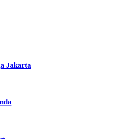
a Jakarta
enda
a+