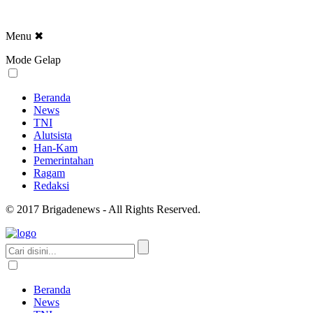
Menu
✖
Mode Gelap
Beranda
News
TNI
Alutsista
Han-Kam
Pemerintahan
Ragam
Redaksi
© 2017 Brigadenews - All Rights Reserved.
Beranda
News