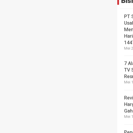
Bis
PT 
Usa
Men
Hari
144
Mei 2
7 A
TV 
Res
Mei 1
Revi
Har
Gah
Mei 1
Pen