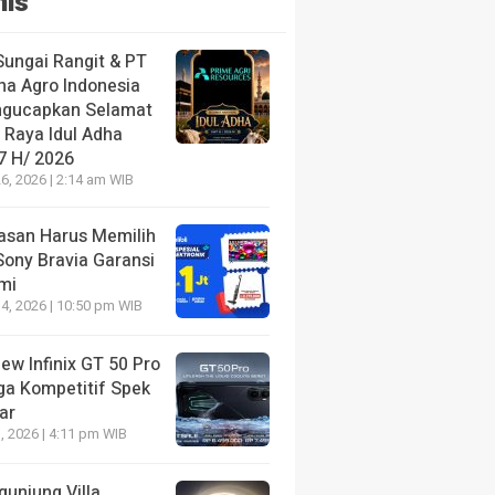
nis
Sungai Rangit & PT
ha Agro Indonesia
gucapkan Selamat
 Raya Idul Adha
7 H/ 2026
6, 2026 | 2:14 am WIB
lasan Harus Memilih
Sony Bravia Garansi
mi
4, 2026 | 10:50 pm WIB
ew Infinix GT 50 Pro
ga Kompetitif Spek
ar
, 2026 | 4:11 pm WIB
gunjung Villa