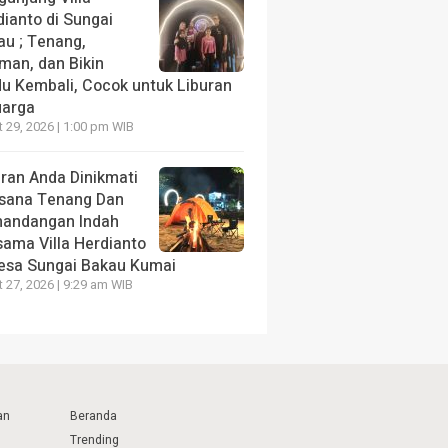
dianto di Sungai
au ; Tenang,
man, dan Bikin
du Kembali, Cocok untuk Liburan
uarga
 29, 2026 | 1:00 pm WIB
uran Anda Dinikmati
sana Tenang Dan
andangan Indah
sama Villa Herdianto
Desa Sungai Bakau Kumai
 27, 2026 | 9:29 am WIB
an
Beranda
Trending