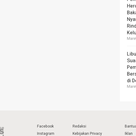
Her
Bak
Nya
Rin
Kel
Maret
Lib
Sua
Pem
Ber
di 
Maret
Facebook
Redaksi
Bantu
Instagram
Kebijakan Privacy
Iklan