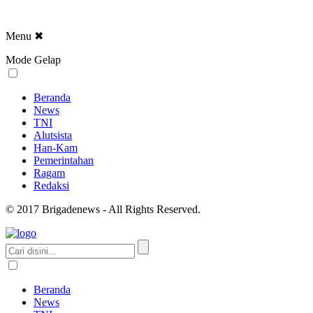
Menu
✖
Mode Gelap
Beranda
News
TNI
Alutsista
Han-Kam
Pemerintahan
Ragam
Redaksi
© 2017 Brigadenews - All Rights Reserved.
Beranda
News