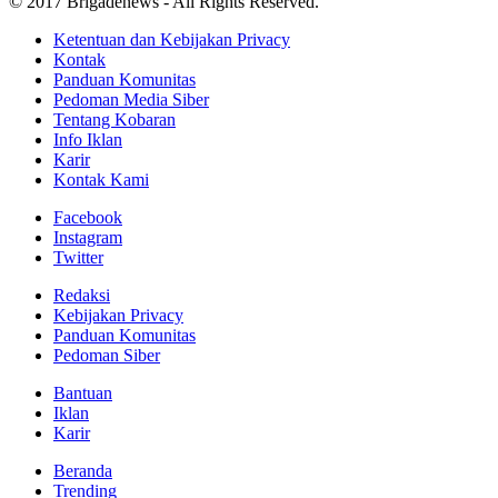
© 2017 Brigadenews - All Rights Reserved.
Ketentuan dan Kebijakan Privacy
Kontak
Panduan Komunitas
Pedoman Media Siber
Tentang Kobaran
Info Iklan
Karir
Kontak Kami
Facebook
Instagram
Twitter
Redaksi
Kebijakan Privacy
Panduan Komunitas
Pedoman Siber
Bantuan
Iklan
Karir
Beranda
Trending