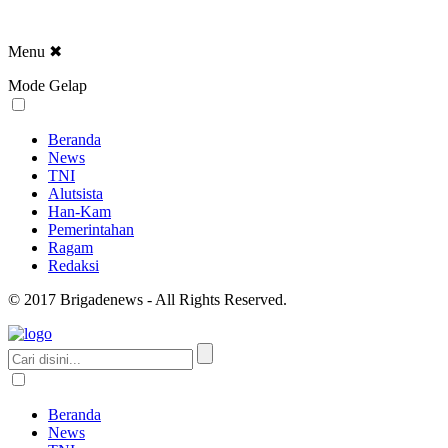
Menu
✖
Mode Gelap
Beranda
News
TNI
Alutsista
Han-Kam
Pemerintahan
Ragam
Redaksi
© 2017 Brigadenews - All Rights Reserved.
Beranda
News