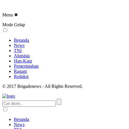
Menu
✖
Mode Gelap
Beranda
News
TNI
Alutsista
Han-Kam
Pemerintahan
Ragam
Redaksi
© 2017 Brigadenews - All Rights Reserved.
Beranda
News