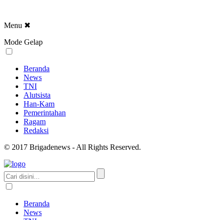
Menu
✖
Mode Gelap
Beranda
News
TNI
Alutsista
Han-Kam
Pemerintahan
Ragam
Redaksi
© 2017 Brigadenews - All Rights Reserved.
Beranda
News