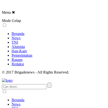
Menu
✖
Mode Gelap
Beranda
News
TNI
Alutsista
Han-Kam
Pemerintahan
Ragam
Redaksi
© 2017 Brigadenews - All Rights Reserved.
Beranda
News