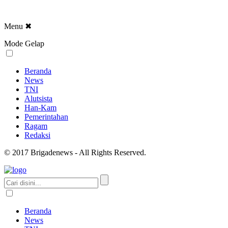
Menu
✖
Mode Gelap
Beranda
News
TNI
Alutsista
Han-Kam
Pemerintahan
Ragam
Redaksi
© 2017 Brigadenews - All Rights Reserved.
Beranda
News