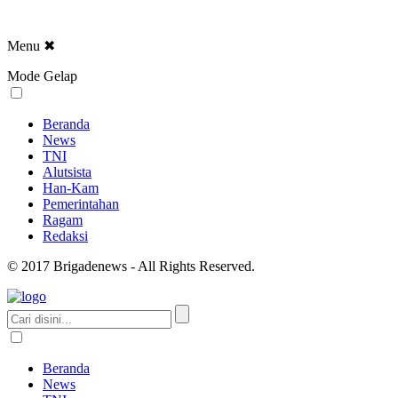
Menu
✖
Mode Gelap
Beranda
News
TNI
Alutsista
Han-Kam
Pemerintahan
Ragam
Redaksi
© 2017 Brigadenews - All Rights Reserved.
Beranda
News