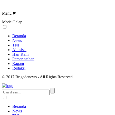
Menu
✖
Mode Gelap
Beranda
News
TNI
Alutsista
Han-Kam
Pemerintahan
Ragam
Redaksi
© 2017 Brigadenews - All Rights Reserved.
Beranda
News