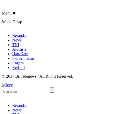
Menu
✖
Mode Gelap
Beranda
News
TNI
Alutsista
Han-Kam
Pemerintahan
Ragam
Redaksi
© 2017 Brigadenews - All Rights Reserved.
Beranda
News