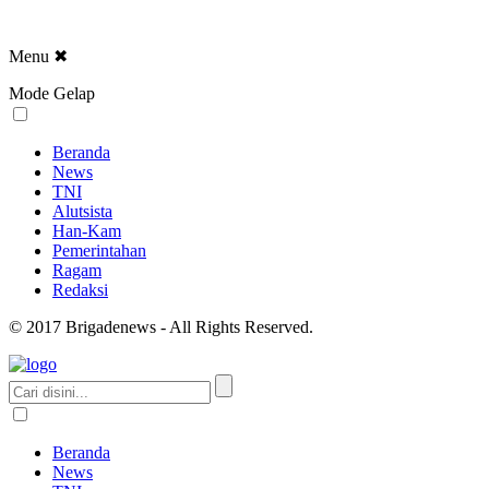
Menu
✖
Mode Gelap
Beranda
News
TNI
Alutsista
Han-Kam
Pemerintahan
Ragam
Redaksi
© 2017 Brigadenews - All Rights Reserved.
Beranda
News