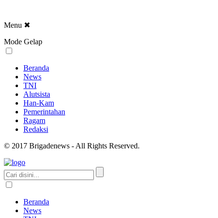
Menu
✖
Mode Gelap
Beranda
News
TNI
Alutsista
Han-Kam
Pemerintahan
Ragam
Redaksi
© 2017 Brigadenews - All Rights Reserved.
Beranda
News