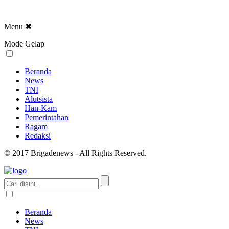
Menu
✖
Mode Gelap
Beranda
News
TNI
Alutsista
Han-Kam
Pemerintahan
Ragam
Redaksi
© 2017 Brigadenews - All Rights Reserved.
Beranda
News