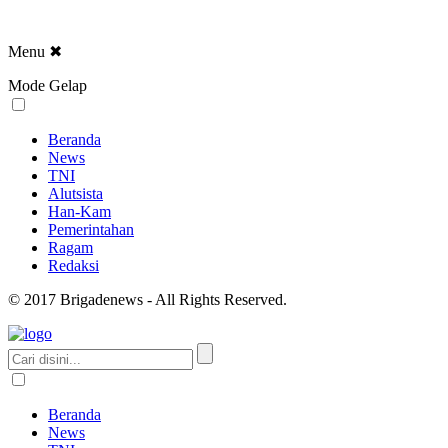
Menu
✖
Mode Gelap
Beranda
News
TNI
Alutsista
Han-Kam
Pemerintahan
Ragam
Redaksi
© 2017 Brigadenews - All Rights Reserved.
Beranda
News