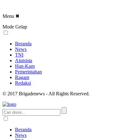
Menu
✖
Mode Gelap
Beranda
News
TNI
Alutsista
Han-Kam
Pemerintahan
Ragam
Redaksi
© 2017 Brigadenews - All Rights Reserved.
Beranda
News