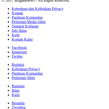
© 2017 Brigadenews - All Rights Reserved.
Ketentuan dan Kebijakan Privacy
Kontak
Panduan Komunitas
Pedoman Media Siber
Tentang Kobaran
Info Iklan
Karir
Kontak Kami
Facebook
Instagram
Twitter
Redaksi
Kebijakan Privacy
Panduan Komunitas
Pedoman Siber
Bantuan
Iklan
Karir
Beranda
Trending