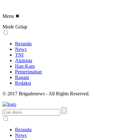
Menu
✖
Mode Gelap
Beranda
News
TNI
Alutsista
Han-Kam
Pemerintahan
Ragam
Redaksi
© 2017 Brigadenews - All Rights Reserved.
Beranda
News