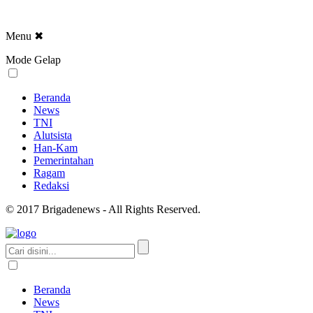
Menu
✖
Mode Gelap
Beranda
News
TNI
Alutsista
Han-Kam
Pemerintahan
Ragam
Redaksi
© 2017 Brigadenews - All Rights Reserved.
Beranda
News