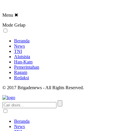
Menu
✖
Mode Gelap
Beranda
News
TNI
Alutsista
Han-Kam
Pemerintahan
Ragam
Redaksi
© 2017 Brigadenews - All Rights Reserved.
Beranda
News