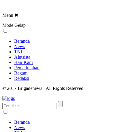
Menu
✖
Mode Gelap
Beranda
News
TNI
Alutsista
Han-Kam
Pemerintahan
Ragam
Redaksi
© 2017 Brigadenews - All Rights Reserved.
Beranda
News