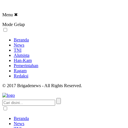
Menu
✖
Mode Gelap
Beranda
News
TNI
Alutsista
Han-Kam
Pemerintahan
Ragam
Redaksi
© 2017 Brigadenews - All Rights Reserved.
Beranda
News