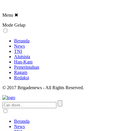
Menu
✖
Mode Gelap
Beranda
News
TNI
Alutsista
Han-Kam
Pemerintahan
Ragam
Redaksi
© 2017 Brigadenews - All Rights Reserved.
Beranda
News