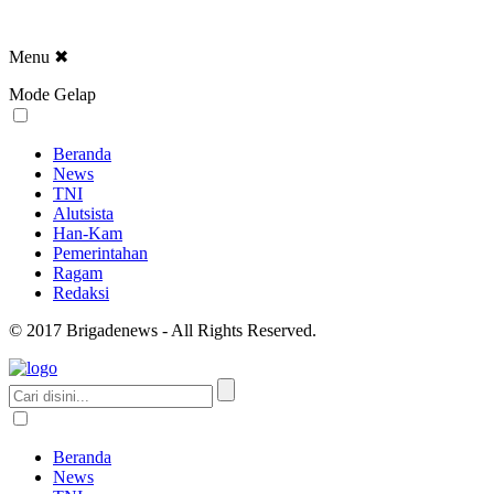
Menu
✖
Mode Gelap
Beranda
News
TNI
Alutsista
Han-Kam
Pemerintahan
Ragam
Redaksi
© 2017 Brigadenews - All Rights Reserved.
Beranda
News