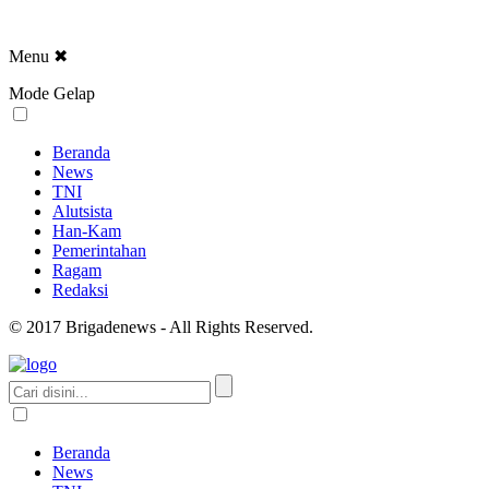
Menu
✖
Mode Gelap
Beranda
News
TNI
Alutsista
Han-Kam
Pemerintahan
Ragam
Redaksi
© 2017 Brigadenews - All Rights Reserved.
Beranda
News