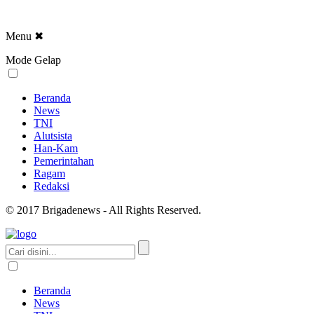
Menu
✖
Mode Gelap
Beranda
News
TNI
Alutsista
Han-Kam
Pemerintahan
Ragam
Redaksi
© 2017 Brigadenews - All Rights Reserved.
Beranda
News