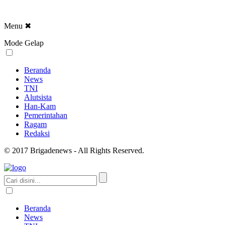
Menu
✖
Mode Gelap
Beranda
News
TNI
Alutsista
Han-Kam
Pemerintahan
Ragam
Redaksi
© 2017 Brigadenews - All Rights Reserved.
Beranda
News