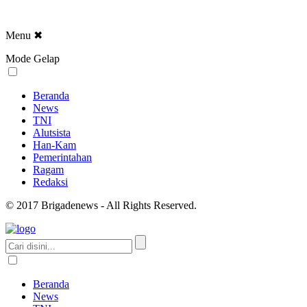
Menu
✖
Mode Gelap
Beranda
News
TNI
Alutsista
Han-Kam
Pemerintahan
Ragam
Redaksi
© 2017 Brigadenews - All Rights Reserved.
Beranda
News