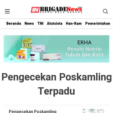
Beranda
News
TNI
Alutsista
Han-Kam
Pemerintahan
Pengecekan Poskamling
Terpadu
Pengecekan Poskamling