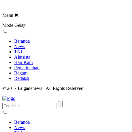
Menu
✖
Mode Gelap
Beranda
News
TNI
Alutsista
Han-Kam
Pemerintahan
Ragam
Redaksi
© 2017 Brigadenews - All Rights Reserved.
Beranda
News