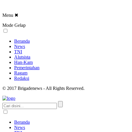
Menu
✖
Mode Gelap
Beranda
News
TNI
Alutsista
Han-Kam
Pemerintahan
Ragam
Redaksi
© 2017 Brigadenews - All Rights Reserved.
Beranda
News