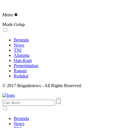
Menu
✖
Mode Gelap
Beranda
News
TNI
Alutsista
Han-Kam
Pemerintahan
Ragam
Redaksi
© 2017 Brigadenews - All Rights Reserved.
Beranda
News