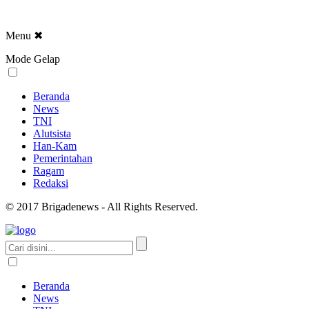
Menu
✖
Mode Gelap
Beranda
News
TNI
Alutsista
Han-Kam
Pemerintahan
Ragam
Redaksi
© 2017 Brigadenews - All Rights Reserved.
Beranda
News