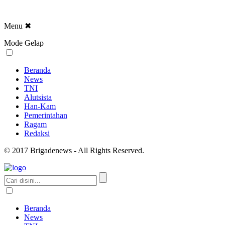
Menu
✖
Mode Gelap
Beranda
News
TNI
Alutsista
Han-Kam
Pemerintahan
Ragam
Redaksi
© 2017 Brigadenews - All Rights Reserved.
Beranda
News