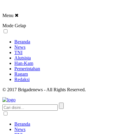
Menu
✖
Mode Gelap
Beranda
News
TNI
Alutsista
Han-Kam
Pemerintahan
Ragam
Redaksi
© 2017 Brigadenews - All Rights Reserved.
Beranda
News