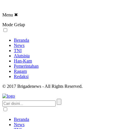
Menu
✖
Mode Gelap
Beranda
News
TNI
Alutsista
Han-Kam
Pemerintahan
Ragam
Redaksi
© 2017 Brigadenews - All Rights Reserved.
Beranda
News