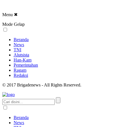
Menu
✖
Mode Gelap
Beranda
News
TNI
Alutsista
Han-Kam
Pemerintahan
Ragam
Redaksi
© 2017 Brigadenews - All Rights Reserved.
Beranda
News