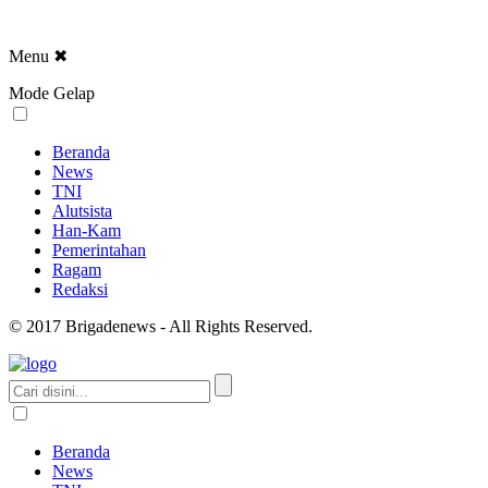
Menu
✖
Mode Gelap
Beranda
News
TNI
Alutsista
Han-Kam
Pemerintahan
Ragam
Redaksi
© 2017 Brigadenews - All Rights Reserved.
Beranda
News