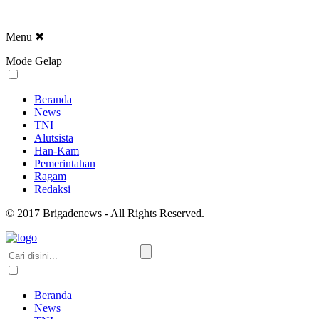
Menu
✖
Mode Gelap
Beranda
News
TNI
Alutsista
Han-Kam
Pemerintahan
Ragam
Redaksi
© 2017 Brigadenews - All Rights Reserved.
Beranda
News