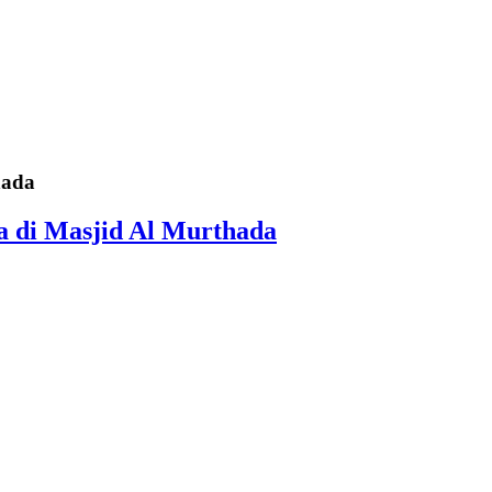
hada
a di Masjid Al Murthada