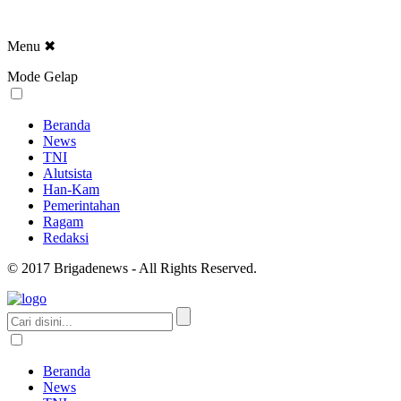
Menu
✖
Mode Gelap
Beranda
News
TNI
Alutsista
Han-Kam
Pemerintahan
Ragam
Redaksi
© 2017 Brigadenews - All Rights Reserved.
Beranda
News