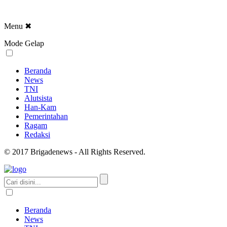
Menu
✖
Mode Gelap
Beranda
News
TNI
Alutsista
Han-Kam
Pemerintahan
Ragam
Redaksi
© 2017 Brigadenews - All Rights Reserved.
Beranda
News