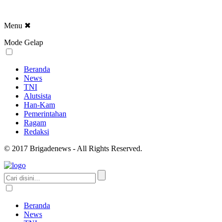
Menu
✖
Mode Gelap
Beranda
News
TNI
Alutsista
Han-Kam
Pemerintahan
Ragam
Redaksi
© 2017 Brigadenews - All Rights Reserved.
Beranda
News