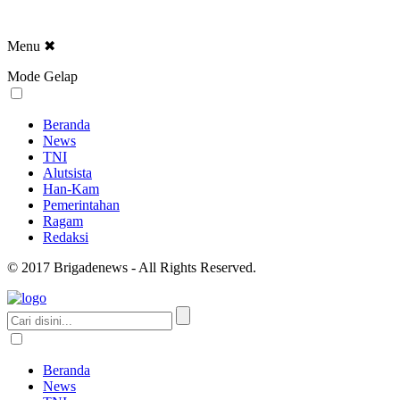
Menu
✖
Mode Gelap
Beranda
News
TNI
Alutsista
Han-Kam
Pemerintahan
Ragam
Redaksi
© 2017 Brigadenews - All Rights Reserved.
Beranda
News