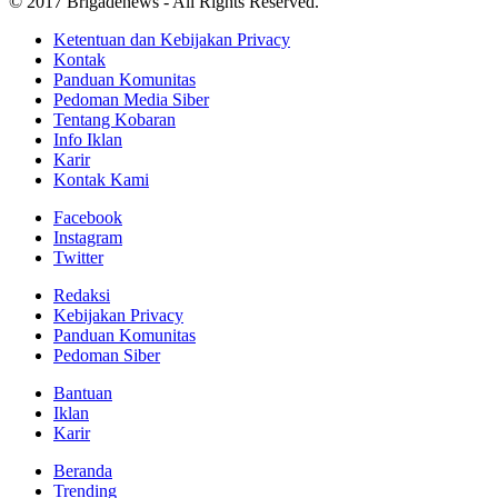
© 2017 Brigadenews - All Rights Reserved.
Ketentuan dan Kebijakan Privacy
Kontak
Panduan Komunitas
Pedoman Media Siber
Tentang Kobaran
Info Iklan
Karir
Kontak Kami
Facebook
Instagram
Twitter
Redaksi
Kebijakan Privacy
Panduan Komunitas
Pedoman Siber
Bantuan
Iklan
Karir
Beranda
Trending