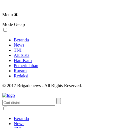
Menu
✖
Mode Gelap
Beranda
News
TNI
Alutsista
Han-Kam
Pemerintahan
Ragam
Redaksi
© 2017 Brigadenews - All Rights Reserved.
Beranda
News