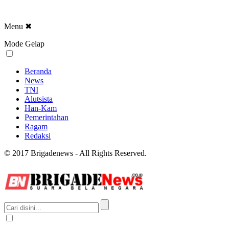
Menu
✖
Mode Gelap
Beranda
News
TNI
Alutsista
Han-Kam
Pemerintahan
Ragam
Redaksi
© 2017 Brigadenews - All Rights Reserved.