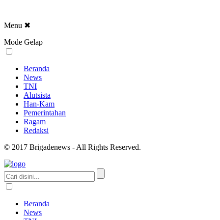
Menu
✖
Mode Gelap
Beranda
News
TNI
Alutsista
Han-Kam
Pemerintahan
Ragam
Redaksi
© 2017 Brigadenews - All Rights Reserved.
Beranda
News