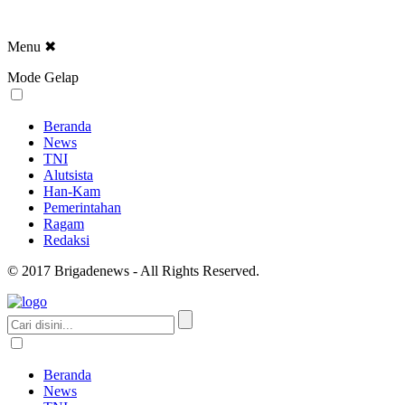
Menu
✖
Mode Gelap
Beranda
News
TNI
Alutsista
Han-Kam
Pemerintahan
Ragam
Redaksi
© 2017 Brigadenews - All Rights Reserved.
Beranda
News