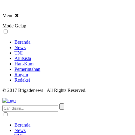
Menu
✖
Mode Gelap
Beranda
News
TNI
Alutsista
Han-Kam
Pemerintahan
Ragam
Redaksi
© 2017 Brigadenews - All Rights Reserved.
Beranda
News