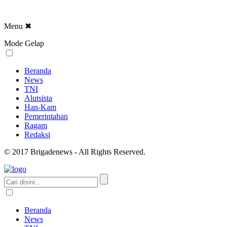
Menu
✖
Mode Gelap
Beranda
News
TNI
Alutsista
Han-Kam
Pemerintahan
Ragam
Redaksi
© 2017 Brigadenews - All Rights Reserved.
Beranda
News