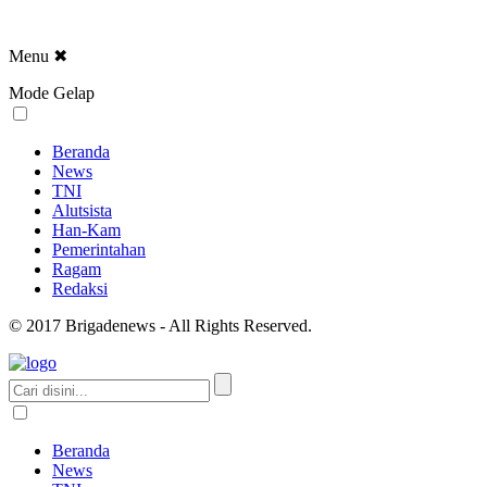
Menu
✖
Mode Gelap
Beranda
News
TNI
Alutsista
Han-Kam
Pemerintahan
Ragam
Redaksi
© 2017 Brigadenews - All Rights Reserved.
Beranda
News