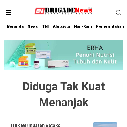
Beranda
News
TNI
Alutsista
Han-Kam
Pemerintahan
Diduga Tak Kuat
Menanjak
Truk Bermuatan Batako